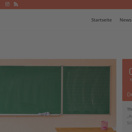
Startseite
News
De
Th
„A
Sc