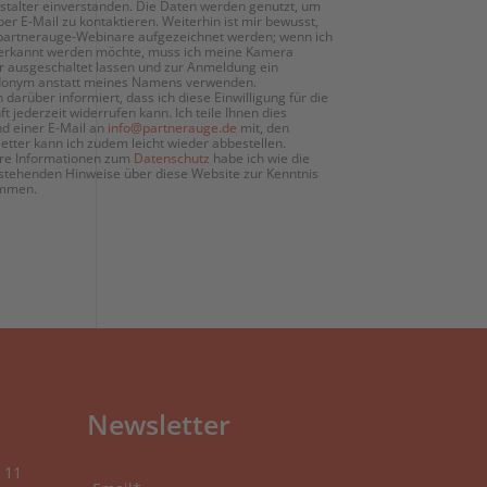
stalter einverstanden. Die Daten werden genutzt, um
per E-Mail zu kontaktieren. Weiterhin ist mir bewusst,
partnerauge-Webinare aufgezeichnet werden; wenn ich
 erkannt werden möchte, muss ich meine Kamera
 ausgeschaltet lassen und zur Anmeldung ein
onym anstatt meines Namens verwenden.
n darüber informiert, dass ich diese Einwilligung für die
t jederzeit widerrufen kann. Ich teile Ihnen dies
d einer E-Mail an
info@partnerauge.de
mit, den
etter kann ich zudem leicht wieder abbestellen.
re Informationen zum
Datenschutz
habe ich wie die
stehenden Hinweise über diese Website zur Kenntnis
mmen.
Newsletter
 11