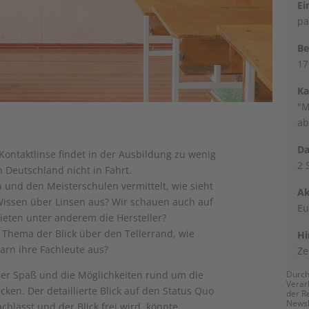
Ei
pa
Be
17
Ka
"M
ab
Da
 Kontaktlinse findet in der Ausbildung zu wenig
2 
Deutschland nicht in Fahrt.
 und den Meisterschulen vermittelt, wie sieht
Ak
issen über Linsen aus? Wir schauen auch auf
Eu
ieten unter anderem die Hersteller?
 Thema der Blick über den Tellerrand, wie
Hi
rn ihre Fachleute aus?
Ze
Durch
der Spaß und die Möglichkeiten rund um die
Verar
ken. Der detaillierte Blick auf den Status Quo
der R
Newsl
hlässt und der Blick frei wird, könnte