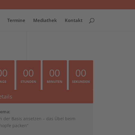
Termine
Mediathek
Kontakt
00
00
00
00
TAGE
STUNDEN
MINUTEN
SEKUNDEN
tails
ema:
n der Basis ansetzen – das Übel beim
hopfe packen“