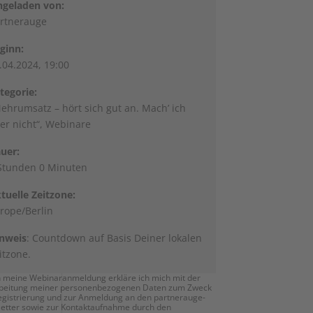
ngeladen von:
rtnerauge
ginn:
.04.2024, 19:00
tegorie:
ehrumsatz – hört sich gut an. Mach’ ich
er nicht“, Webinare
uer:
Stunden 0 Minuten
tuelle Zeitzone:
rope/Berlin
nweis
: Countdown auf Basis Deiner lokalen
itzone.
 meine Webinaranmeldung erkläre ich mich mit der
beitung meiner personenbezogenen Daten zum Zweck
egistrierung und zur Anmeldung an den partnerauge-
etter sowie zur Kontaktaufnahme durch den