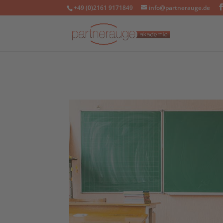
+49 (0)2161 9171849
info@partnerauge.de