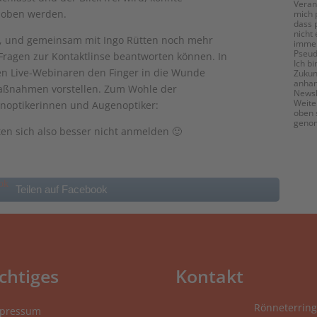
Veran
ehoben werden.
mich 
dass 
nicht
n, und gemeinsam mit Ingo Rütten noch mehr
immer
Pseud
Fragen zur Kontaktlinse beantworten können. In
Ich bi
en Live-Webinaren den Finger in die Wunde
Zukunf
anhan
-Maßnahmen vorstellen. Zum Wohle der
Newsl
Weite
enoptikerinnen und Augenoptiker:
oben 
geno
ten sich also besser nicht anmelden 🙂
Teilen auf Facebook
chtiges
Kontakt
Rönneterring
pressum