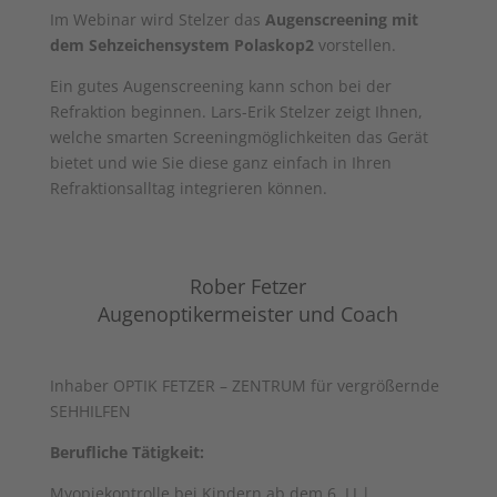
Im Webinar wird Stelzer das
Augenscreening mit
dem Sehzeichensystem Polaskop2
vorstellen.
Ein gutes Augenscreening kann schon bei der
Refraktion beginnen.
Lars-Erik Stelzer
zeigt Ihnen,
welche smarten Screeningmöglichkeiten das Gerät
bietet und wie Sie diese ganz einfach in Ihren
Refraktionsalltag integrieren können.
Rober Fetzer
Augenoptikermeister und Coach
Inhaber
OPTIK FETZER – ZENTRUM für vergrößernde
SEHHILFEN
Berufliche Tätigkeit:
Myopiekontrolle bei Kindern ab dem 6. LJ |