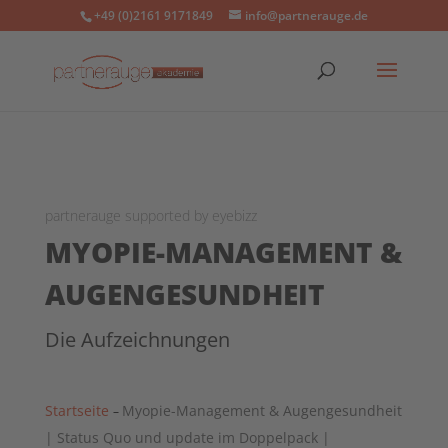
+49 (0)2161 9171849
info@partnerauge.de
partnerauge supported by eyebizz
MYOPIE-MANAGEMENT &
AUGENGESUNDHEIT
Die Aufzeichnungen
Startseite
Myopie-Management & Augengesundheit
–
| Status Quo und update im Doppelpack |