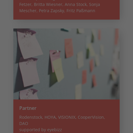
Fetzer, Britta Wiesner, Anna Stock, Sonja
Mescher, Petra Zapsky, Fritz Paßmann
Partner
Rodenstock, HOYA, VISIONIX, CooperVision,
DAO
supported by eyebizz