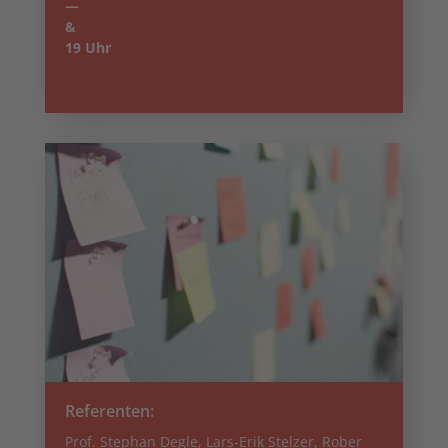
—
&
19 Uhr
Referenten:
Prof. Stephan Degle, Lars-Erik Stelzer, Rober