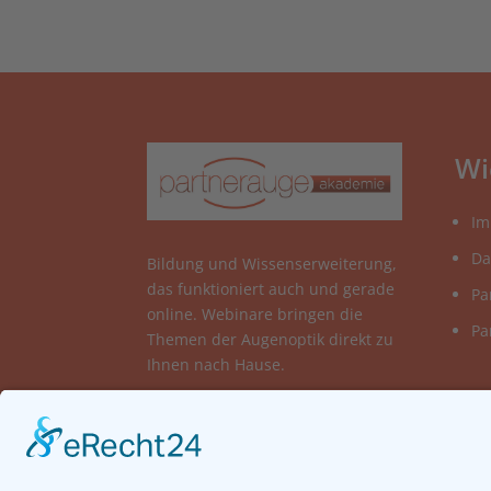
Wi
Im
Da
Bildung und Wissenserweiterung,
das funktioniert auch und gerade
Pa
online. Webinare bringen die
Pa
Themen der Augenoptik direkt zu
Ihnen nach Hause.