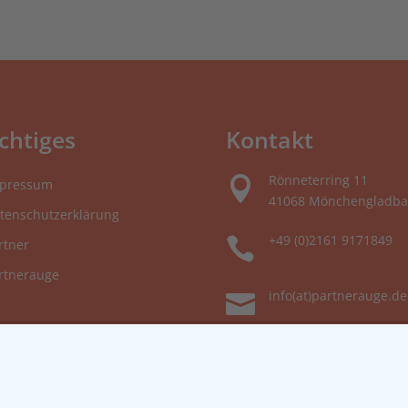
chtiges
Kontakt
Rönneterring 11

pressum
41068 Mönchengladba
tenschutzerklärung
+49 (0)2161 9171849

rtner
rtnerauge
info(at)partnerauge.de
