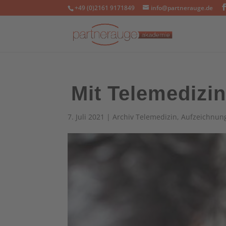
+49 (0)2161 9171849
info@partnerauge.de
Mit Telemedizi
7. Juli 2021
|
Archiv Telemedizin
,
Aufzeichnun