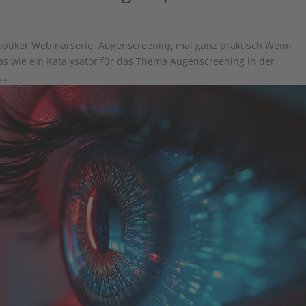
ptiker Webinarserie: Augenscreening mal ganz praktisch Wenn
s wie ein Katalysator für das Thema Augenscreening in der
..