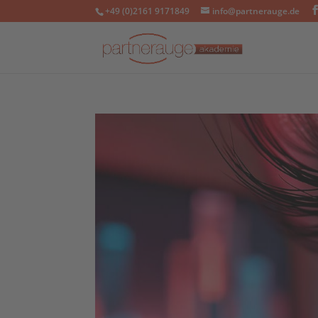
+49 (0)2161 9171849
info@partnerauge.de