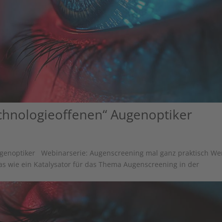
chnologieoffenen“ Augenoptiker
ugenoptiker Webinarserie: Augenscreening mal ganz praktisch W
s wie ein Katalysator für das Thema Augenscreening in der