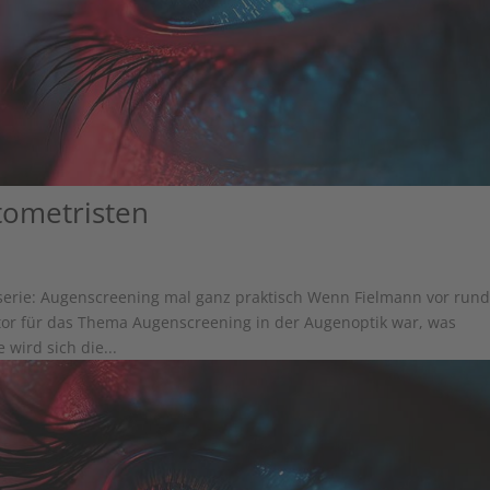
tometristen
erie: Augenscreening mal ganz praktisch Wenn Fielmann vor run
tor für das Thema Augenscreening in der Augenoptik war, was
wird sich die...