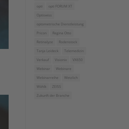
opti
opti FORUM XT
Optiswiss
optometrische Dienstleistung
Pricon
Regina Otto
Retinalyze
Rodenstock
Tanja Leideck
Telemedizin
Verkauf
Visionix
VX650
Webinar
Webinare
Webinarreihe
Wetzlich
d
Wöhlk
ZEISS
Zukunft der Branche