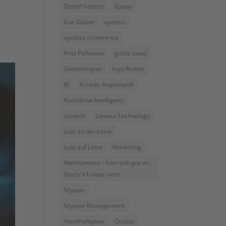
Detlef Göttlich
Epitop
Eva Glaser
eyebizz
eyebizz conference
Fritz Paßmann
galifa swiss
Gleitsichtglas
Ingo Rütten
KI
Ki vadis Augenoptik
Künstliche Intelligenz
Leideck
Luneau Technology
Lust an der Linse
Lust auf Linse
Marketing
Mehrumsatz – hört sich gut an.
Mach’ ich aber nicht
Myopie
Myopie-Management
Nachhaltigkeit
Oculus