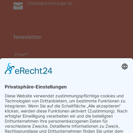
info(at)partnerauge.de

Newsletter
Email*
Vorname
Nachname
Datenschutzerklärung zur Kenntnis genommen
und akzeptiert.