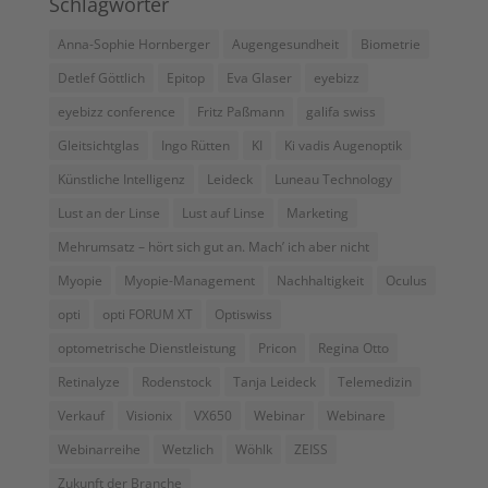
Schlagwörter
Anna-Sophie Hornberger
Augengesundheit
Biometrie
Detlef Göttlich
Epitop
Eva Glaser
eyebizz
eyebizz conference
Fritz Paßmann
galifa swiss
Gleitsichtglas
Ingo Rütten
KI
Ki vadis Augenoptik
Künstliche Intelligenz
Leideck
Luneau Technology
Lust an der Linse
Lust auf Linse
Marketing
Mehrumsatz – hört sich gut an. Mach’ ich aber nicht
Myopie
Myopie-Management
Nachhaltigkeit
Oculus
opti
opti FORUM XT
Optiswiss
optometrische Dienstleistung
Pricon
Regina Otto
Retinalyze
Rodenstock
Tanja Leideck
Telemedizin
Verkauf
Visionix
VX650
Webinar
Webinare
Webinarreihe
Wetzlich
Wöhlk
ZEISS
Zukunft der Branche