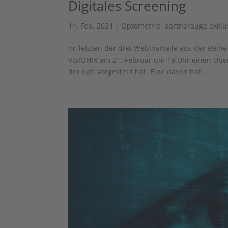
Digitales Screening
14. Feb. 2024
|
Optometrie
,
partnerauge exklu
Im letzten der drei Webinarteile aus der Reih
VISIONIX am 21. Februar um 19 Uhr einen Über
der opti vorgestellt hat. Eine davon hat...