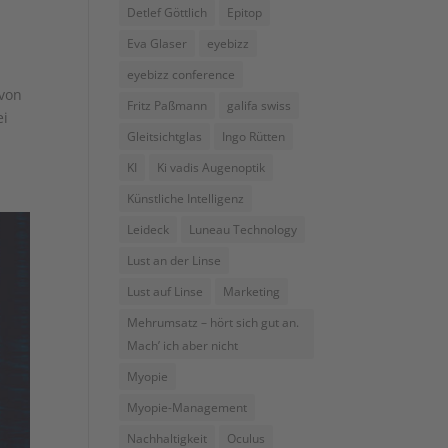
Detlef Göttlich
Epitop
Eva Glaser
eyebizz
eyebizz conference
 von
Fritz Paßmann
galifa swiss
ei
Gleitsichtglas
Ingo Rütten
KI
Ki vadis Augenoptik
Künstliche Intelligenz
Leideck
Luneau Technology
Lust an der Linse
Lust auf Linse
Marketing
Mehrumsatz – hört sich gut an.
Mach’ ich aber nicht
Myopie
Myopie-Management
Nachhaltigkeit
Oculus