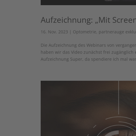
Aufzeichnung: „Mit Scree
16. Nov. 2023
|
Optometrie
,
partnerauge exklu
Die Aufzeichnung des Webinars von vergangen
haben wir das Video zunächst frei zugänglich e
Aufzeichnung Super, da spendiere ich mal was