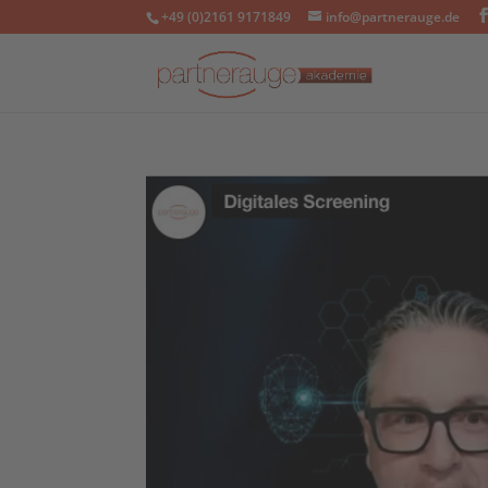
+49 (0)2161 9171849
info@partnerauge.de