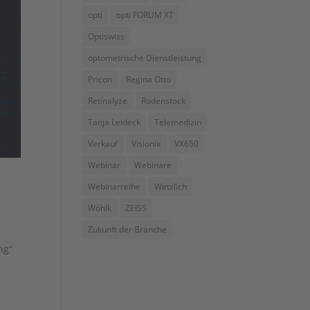
opti
opti FORUM XT
Optiswiss
optometrische Dienstleistung
Pricon
Regina Otto
Retinalyze
Rodenstock
Tanja Leideck
Telemedizin
Verkauf
Visionix
VX650
Webinar
Webinare
Webinarreihe
Wetzlich
Wöhlk
ZEISS
Zukunft der Branche
ng“