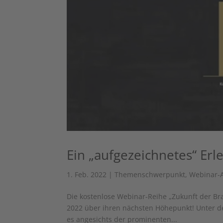
Ein „aufgezeichnetes“ Erl
1. Feb. 2022
|
Themenschwerpunkt
,
Webinar-
Die kostenlose Webinar-Reihe „Zukunft der Br
2022 über ihren nächsten Höhepunkt! Unter de
es angesichts der prominenten...