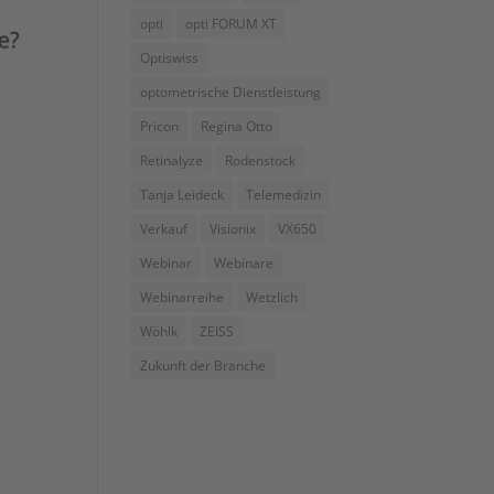
opti
opti FORUM XT
Optiswiss
optometrische Dienstleistung
Pricon
Regina Otto
Retinalyze
Rodenstock
Tanja Leideck
Telemedizin
Verkauf
Visionix
VX650
Webinar
Webinare
Webinarreihe
Wetzlich
Wöhlk
ZEISS
Zukunft der Branche