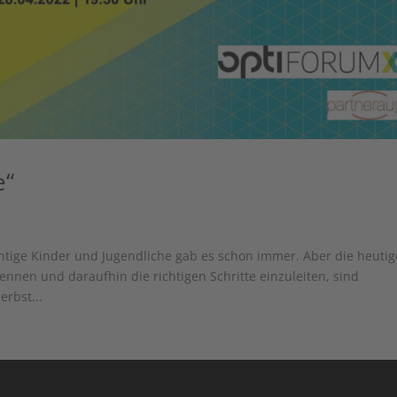
e“
ichtige Kinder und Jugendliche gab es schon immer. Aber die heuti
ennen und daraufhin die richtigen Schritte einzuleiten, sind
rbst...