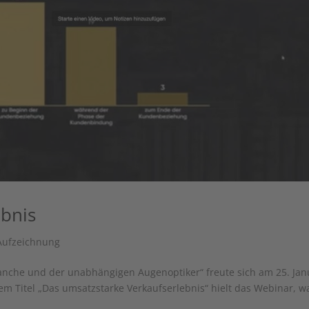
ebnis
Aufzeichnung
anche und der unabhängigen Augenoptiker“ freute sich am 25. Jan
m Titel „Das umsatzstarke Verkaufserlebnis“ hielt das Webinar, w