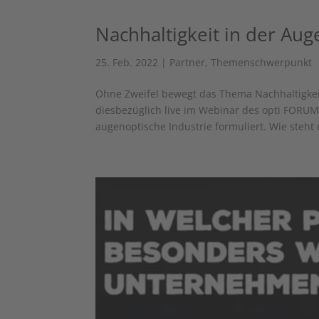
Nachhaltigkeit in der Aug
25. Feb. 2022
|
Partner
,
Themenschwerpunkt
Ohne Zweifel bewegt das Thema Nachhaltigkei
diesbezüglich live im Webinar des opti FORU
augenoptische Industrie formuliert. Wie steht e