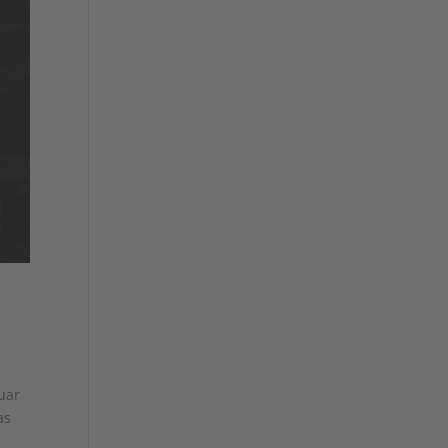
uar
as