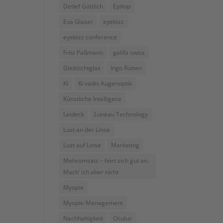
Detlef Göttlich
Epitop
Eva Glaser
eyebizz
eyebizz conference
Fritz Paßmann
galifa swiss
Gleitsichtglas
Ingo Rütten
KI
Ki vadis Augenoptik
Künstliche Intelligenz
Leideck
Luneau Technology
Lust an der Linse
Lust auf Linse
Marketing
Mehrumsatz – hört sich gut an.
Mach’ ich aber nicht
Myopie
Myopie-Management
Nachhaltigkeit
Oculus