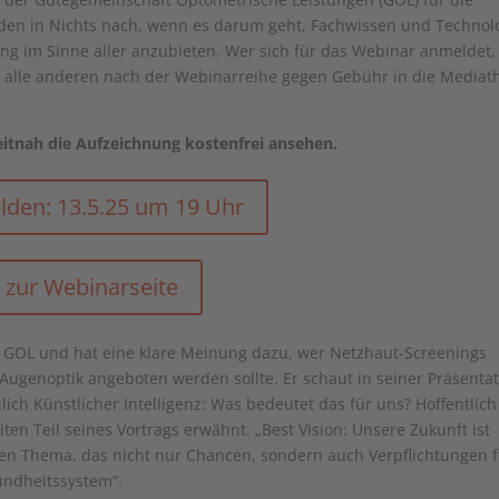
iden in Nichts nach, wenn es darum geht, Fachwissen und Technol
ng im Sinne aller anzubieten. Wer sich für das Webinar anmeldet,
ür alle anderen nach der Webinarreihe gegen Gebühr in die Mediat
zeitnah die Aufzeichnung kostenfrei ansehen.
den: 13.5.25 um 19 Uhr
zur Webinarseite
r GOL und hat eine klare Meinung dazu, wer Netzhaut-Screenings
Augenoptik angeboten werden sollte. Er schaut in seiner Präsenta
lich Künstlicher Intelligenz: Was bedeutet das für uns? Hoffentlich
en Teil seines Vortrags erwähnt. „Best Vision: Unsere Zukunft ist
ten Thema, das nicht nur Chancen, sondern auch Verpflichtungen 
sundheitssystem“.