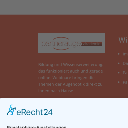
Wi
Im
Da
Bildung und Wissenserweiterung,
das funktioniert auch und gerade
Pa
online. Webinare bringen die
Pa
Themen der Augenoptik direkt zu
Ihnen nach Hause.