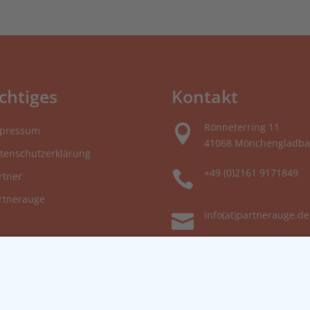
chtiges
Kontakt
Rönneterring 11

pressum
41068 Mönchengladba
tenschutzerklärung
+49 (0)2161 9171849

rtner
rtnerauge
info(at)partnerauge.de
