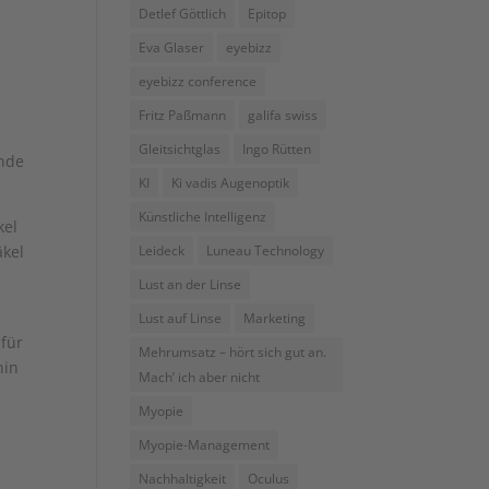
Detlef Göttlich
Epitop
Eva Glaser
eyebizz
eyebizz conference
Fritz Paßmann
galifa swiss
Gleitsichtglas
Ingo Rütten
ende
KI
Ki vadis Augenoptik
Künstliche Intelligenz
kel
Leideck
Luneau Technology
äkel
Lust an der Linse
Lust auf Linse
Marketing
 für
Mehrumsatz – hört sich gut an.
hin
Mach’ ich aber nicht
Myopie
Myopie-Management
Nachhaltigkeit
Oculus