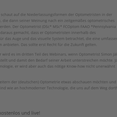
 schaut auf die Niederlassungsformen der Optometristen in der
e, die dann seiner Meinung nach ein zeitgemäßes optometrisches
werden. Der Optometrist (DSc* MSc* FCOptom FAAO *Pennsylvania
l daraus gemacht, dass er Optometristen innerhalb des
für das Auge und das visuelle System betrachtet, die eine umfass
anbieten. Das sollte erst Recht für die Zukunft gelten.
er wird es im dritten Teil des Webinars, wenn Optometrist Simon Jä
estellt und damit den Bedarf seiner Arbeit unterstreichen möchte. J
nologie, er wird aber auch das nötige Know-how nicht unerwähnt
Vorreitern der (deutschen) Optometrie etwas abschauen möchten und
t sind wie an hochmoderner Technologie, die uns auf dem Weg dort
ostenlos und live!