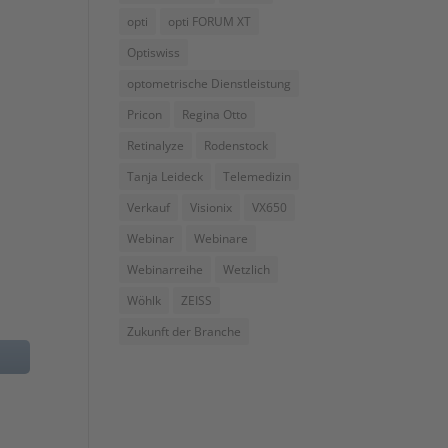
opti
opti FORUM XT
Optiswiss
optometrische Dienstleistung
Pricon
Regina Otto
Retinalyze
Rodenstock
Tanja Leideck
Telemedizin
Verkauf
Visionix
VX650
Webinar
Webinare
Webinarreihe
Wetzlich
Wöhlk
ZEISS
Zukunft der Branche