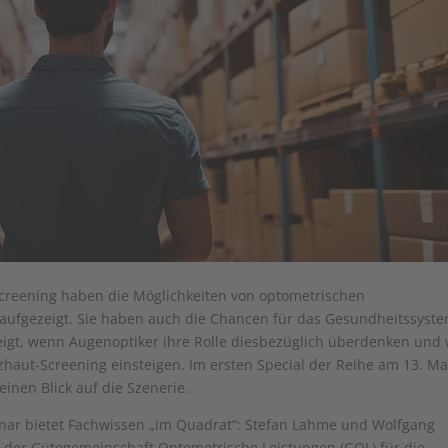
Screening haben die Möglichkeiten von optometrischen
t aufgezeigt. Sie haben auch die Chancen für das Gesundheitssyste
igt, wenn Augenoptiker ihre Rolle diesbezüglich überdenken und 
tzhaut-Screening einsteigen. Im ersten Special der Reihe am 13. Ma
inen Blick auf die Szenerie.
nar bietet Fachwissen „im Quadrat“: Stefan Lahme und Wolfgang
de der Gütegemeinschaft Optometrische Leistungen (GOL) für die