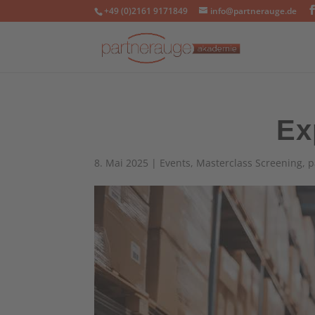
+49 (0)2161 9171849
info@partnerauge.de
Ex
8. Mai 2025
|
Events
,
Masterclass Screening
,
p