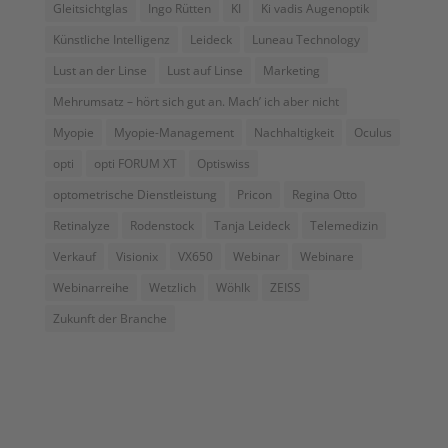
Gleitsichtglas
Ingo Rütten
KI
Ki vadis Augenoptik
Künstliche Intelligenz
Leideck
Luneau Technology
Lust an der Linse
Lust auf Linse
Marketing
Mehrumsatz – hört sich gut an. Mach’ ich aber nicht
Myopie
Myopie-Management
Nachhaltigkeit
Oculus
opti
opti FORUM XT
Optiswiss
optometrische Dienstleistung
Pricon
Regina Otto
Retinalyze
Rodenstock
Tanja Leideck
Telemedizin
Verkauf
Visionix
VX650
Webinar
Webinare
Webinarreihe
Wetzlich
Wöhlk
ZEISS
Zukunft der Branche