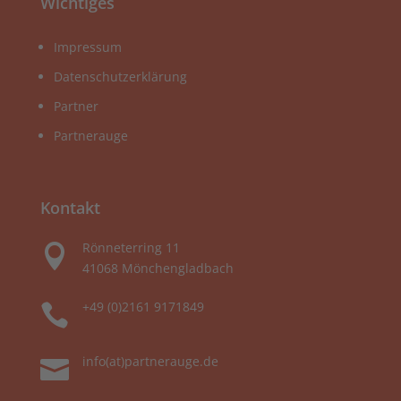
Wichtiges
Impressum
Datenschutzerklärung
Partner
Partnerauge
Kontakt
Rönneterring 11

41068 Mönchengladbach
+49 (0)2161 9171849

info(at)partnerauge.de
