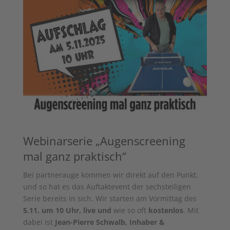
Webinarserie „Augenscreening
mal ganz praktisch“
Bei partnerauge kommen wir direkt auf den Punkt,
und so hat es das Auftaktevent der sechsteiligen
Serie bereits in sich. Wir starten am Vormittag des
5.11. um 10 Uhr, live und
wie so oft
kostenlos
. Mit
dabei ist
Jean-Pierre Schwalb, Inhaber &