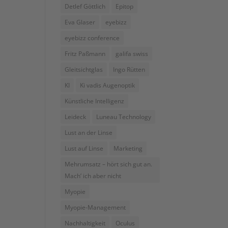
Detlef Göttlich
Epitop
Eva Glaser
eyebizz
eyebizz conference
Fritz Paßmann
galifa swiss
Gleitsichtglas
Ingo Rütten
KI
Ki vadis Augenoptik
Künstliche Intelligenz
Leideck
Luneau Technology
Lust an der Linse
Lust auf Linse
Marketing
Mehrumsatz – hört sich gut an.
Mach’ ich aber nicht
Myopie
Myopie-Management
Nachhaltigkeit
Oculus