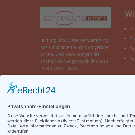
Wi
Im
Da
Bildung und Wissenserweiterung,
das funktioniert auch und gerade
Pa
online. Webinare bringen die
Pa
Themen der Augenoptik direkt zu
Ihnen nach Hause.