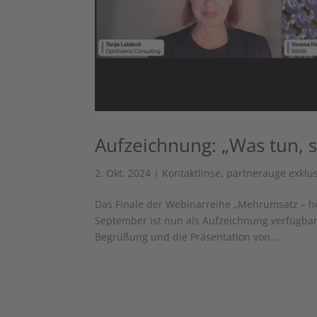
Aufzeichnung: „Was tun, 
2. Okt. 2024
|
Kontaktlinse
,
partnerauge exklus
Das Finale der Webinarreihe „Mehrumsatz – hör
September ist nun als Aufzeichnung verfügbar
Begrüßung und die Präsentation von...