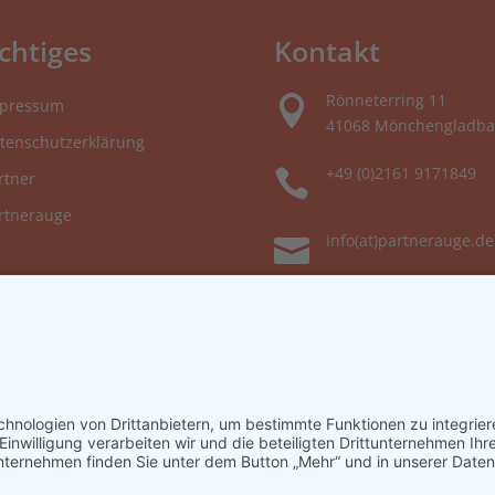
chtiges
Kontakt
Rönneterring 11

pressum
41068 Mönchengladba
tenschutzerklärung
+49 (0)2161 9171849

rtner
rtnerauge
info(at)partnerauge.de
