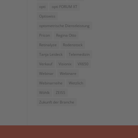
opti
opti FORUM XT
Optiswiss
optometrische Dienstleistung
Pricon
Regina Otto
Retinalyze
Rodenstock
Tanja Leideck
Telemedizin
Verkauf
Visionix
VX650
Webinar
Webinare
Webinarreihe
Wetzlich
Wöhlk
ZEISS
Zukunft der Branche