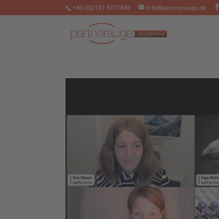
+49 (0)2161 9171849
info@partnerauge.de