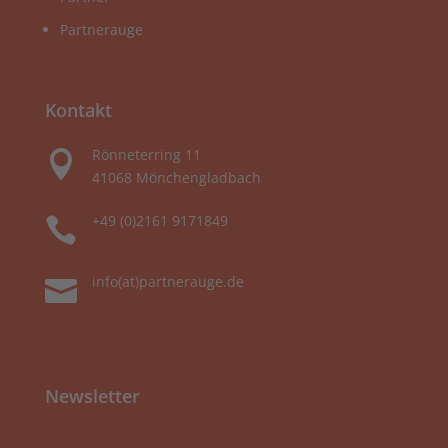
Partnerauge
Kontakt
Rönneterring 11

41068 Mönchengladbach
+49 (0)2161 9171849

info(at)partnerauge.de

Newsletter