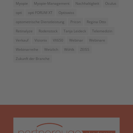
Myopie
Myopie-Management
Nachhaltigkeit
Oculus
opti
opti FORUM XT
Optiswiss
optometrische Dienstleistung
Pricon
Regina Otto
Retinalyze
Rodenstock
Tanja Leideck
Telemedizin
Verkauf
Visionix
VX650
Webinar
Webinare
Webinarreihe
Wetzlich
Wöhlk
ZEISS
Zukunft der Branche