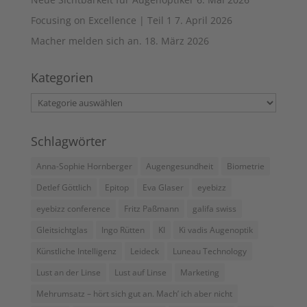
Focusing on Excellence | Teil 1
7. April 2026
Macher melden sich an.
18. März 2026
Kategorien
Kategorien
Schlagwörter
Anna-Sophie Hornberger
Augengesundheit
Biometrie
Detlef Göttlich
Epitop
Eva Glaser
eyebizz
eyebizz conference
Fritz Paßmann
galifa swiss
Gleitsichtglas
Ingo Rütten
KI
Ki vadis Augenoptik
Künstliche Intelligenz
Leideck
Luneau Technology
Lust an der Linse
Lust auf Linse
Marketing
Mehrumsatz – hört sich gut an. Mach’ ich aber nicht