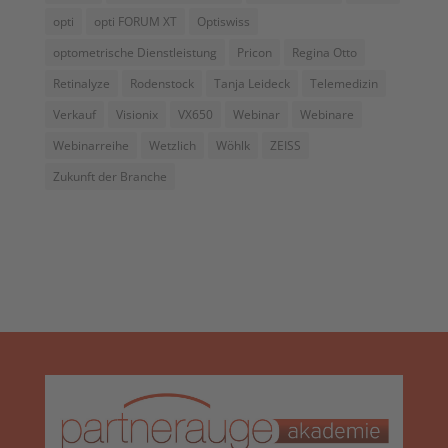
opti
opti FORUM XT
Optiswiss
optometrische Dienstleistung
Pricon
Regina Otto
Retinalyze
Rodenstock
Tanja Leideck
Telemedizin
Verkauf
Visionix
VX650
Webinar
Webinare
Webinarreihe
Wetzlich
Wöhlk
ZEISS
Zukunft der Branche