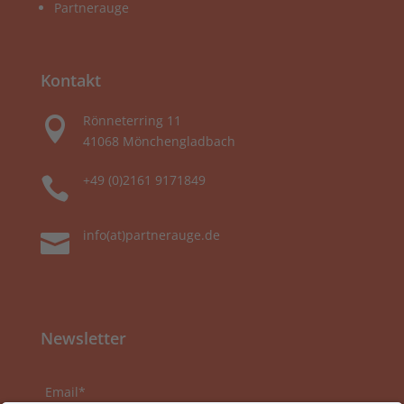
Partnerauge
Kontakt
Rönneterring 11

41068 Mönchengladbach
+49 (0)2161 9171849

info(at)partnerauge.de

Newsletter
Email*