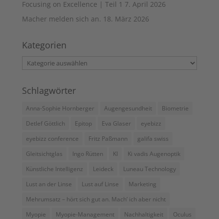
Focusing on Excellence | Teil 1
7. April 2026
Macher melden sich an.
18. März 2026
Kategorien
Kategorien
Schlagwörter
Anna-Sophie Hornberger
Augengesundheit
Biometrie
Detlef Göttlich
Epitop
Eva Glaser
eyebizz
eyebizz conference
Fritz Paßmann
galifa swiss
Gleitsichtglas
Ingo Rütten
KI
Ki vadis Augenoptik
Künstliche Intelligenz
Leideck
Luneau Technology
Lust an der Linse
Lust auf Linse
Marketing
Mehrumsatz – hört sich gut an. Mach’ ich aber nicht
Myopie
Myopie-Management
Nachhaltigkeit
Oculus