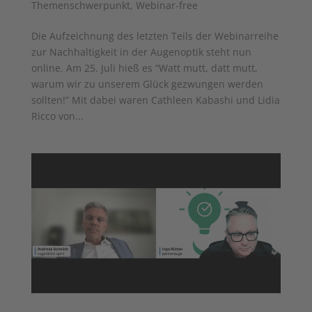
Themenschwerpunkt
,
Webinar-free
Die Aufzeichnung des letzten Teils der Webinarreihe
zur Nachhaltigkeit in der Augenoptik steht nun
online. Am 25. Juli hieß es “Watt mutt, datt mutt,
warum wir zu unserem Glück gezwungen werden
sollten!” Mit dabei waren Cathleen Kabashi und Lidia
Ricco von...