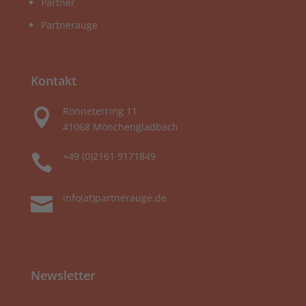
Partner
Partnerauge
Kontakt
Rönneterring 11

41068 Mönchengladbach
+49 (0)2161 9171849

info(at)partnerauge.de

Newsletter