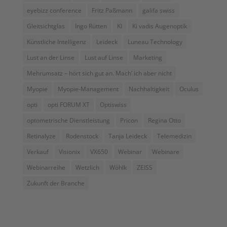
eyebizz conference
Fritz Paßmann
galifa swiss
Gleitsichtglas
Ingo Rütten
KI
Ki vadis Augenoptik
Künstliche Intelligenz
Leideck
Luneau Technology
Lust an der Linse
Lust auf Linse
Marketing
Mehrumsatz – hört sich gut an. Mach’ ich aber nicht
Myopie
Myopie-Management
Nachhaltigkeit
Oculus
opti
opti FORUM XT
Optiswiss
optometrische Dienstleistung
Pricon
Regina Otto
Retinalyze
Rodenstock
Tanja Leideck
Telemedizin
Verkauf
Visionix
VX650
Webinar
Webinare
Webinarreihe
Wetzlich
Wöhlk
ZEISS
Zukunft der Branche