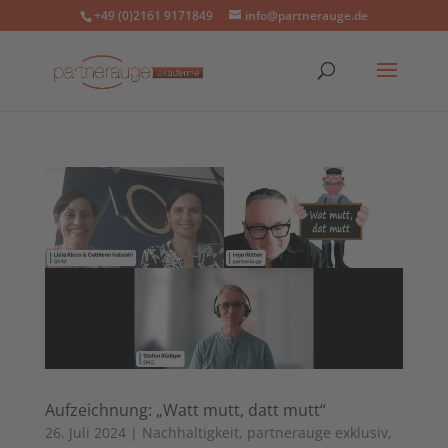
+49 (0)2161 9171849
info@partnerauge.de
Aufzeichnung: „Watt mutt, datt mutt“
26. Juli 2024
|
Nachhaltigkeit
,
partnerauge exklusiv
,