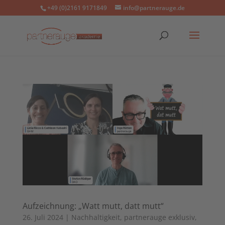
+49 (0)2161 9171849
info@partnerauge.de
Aufzeichnung: „Watt mutt, datt mutt“
26. Juli 2024
|
Nachhaltigkeit
,
partnerauge exklusiv
,