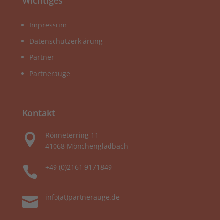
Wichtiges
Impressum
Datenschutzerklärung
Partner
Partnerauge
Kontakt
Rönneterring 11

41068 Mönchengladbach
+49 (0)2161 9171849

info(at)partnerauge.de
