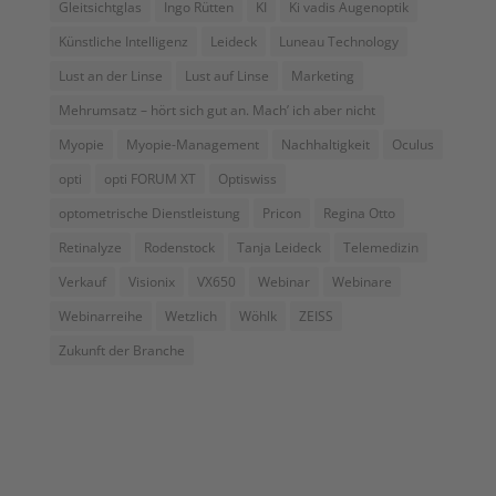
Gleitsichtglas
Ingo Rütten
KI
Ki vadis Augenoptik
Künstliche Intelligenz
Leideck
Luneau Technology
Lust an der Linse
Lust auf Linse
Marketing
Mehrumsatz – hört sich gut an. Mach’ ich aber nicht
Myopie
Myopie-Management
Nachhaltigkeit
Oculus
opti
opti FORUM XT
Optiswiss
optometrische Dienstleistung
Pricon
Regina Otto
Retinalyze
Rodenstock
Tanja Leideck
Telemedizin
Verkauf
Visionix
VX650
Webinar
Webinare
Webinarreihe
Wetzlich
Wöhlk
ZEISS
Zukunft der Branche