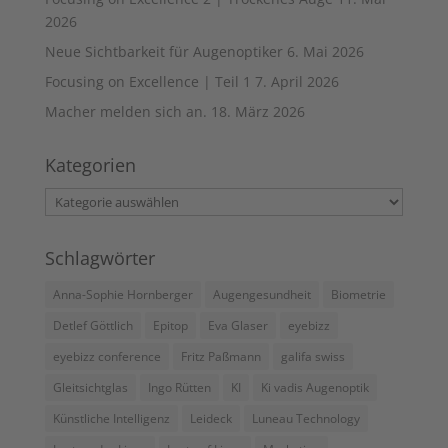
2026
Neue Sichtbarkeit für Augenoptiker
6. Mai 2026
Focusing on Excellence | Teil 1
7. April 2026
Macher melden sich an.
18. März 2026
Kategorien
Kategorien
Schlagwörter
Anna-Sophie Hornberger
Augengesundheit
Biometrie
Detlef Göttlich
Epitop
Eva Glaser
eyebizz
eyebizz conference
Fritz Paßmann
galifa swiss
Gleitsichtglas
Ingo Rütten
KI
Ki vadis Augenoptik
Künstliche Intelligenz
Leideck
Luneau Technology