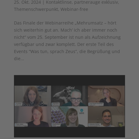
25. Okt. 2024
|
Kontaktlinse
,
partnerauge exklusiv
,
Themenschwerpunkt
,
Webinar-free
Das Finale der Webinarreihe „Mehrumsatz – hört
sich weiterhin gut an. Mach’ ich aber immer noch
nicht“ vom 25. September ist nun als Aufzeichnung
verfügbar und zwar komplett. Der erste Teil des
Events “Was tun, sprach Zeus”, die Begrüßung und
die...