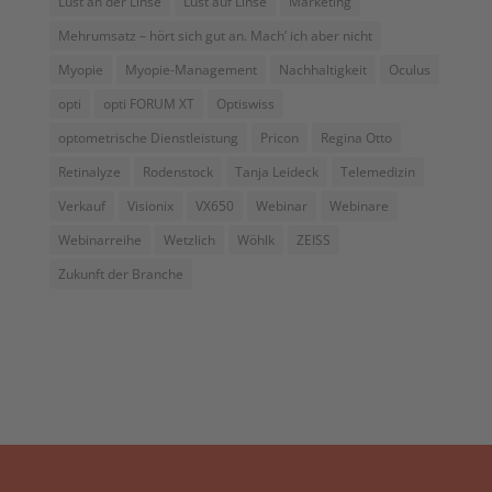
Lust an der Linse
Lust auf Linse
Marketing
Mehrumsatz – hört sich gut an. Mach’ ich aber nicht
Myopie
Myopie-Management
Nachhaltigkeit
Oculus
opti
opti FORUM XT
Optiswiss
optometrische Dienstleistung
Pricon
Regina Otto
Retinalyze
Rodenstock
Tanja Leideck
Telemedizin
Verkauf
Visionix
VX650
Webinar
Webinare
Webinarreihe
Wetzlich
Wöhlk
ZEISS
Zukunft der Branche