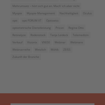
Mehrumsatz – hört sich gut an. Mach’ ich aber nicht
Myopie
Myopie-Management
Nachhaltigkeit
Oculus
opti
opti FORUM XT
Optiswiss
optometrische Dienstleistung
Pricon
Regina Otto
Retinalyze
Rodenstock
Tanja Leideck
Telemedizin
Verkauf
Visionix
VX650
Webinar
Webinare
Webinarreihe
Wetzlich
Wöhlk
ZEISS
Zukunft der Branche