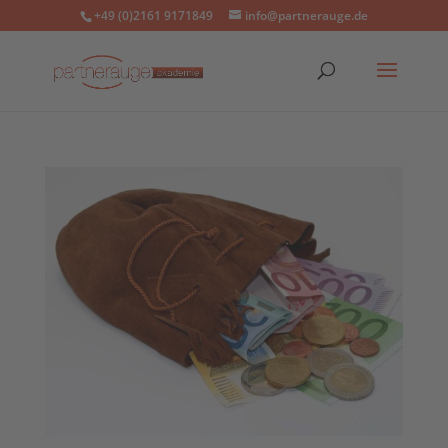
+49 (0)2161 9171849
info@partnerauge.de