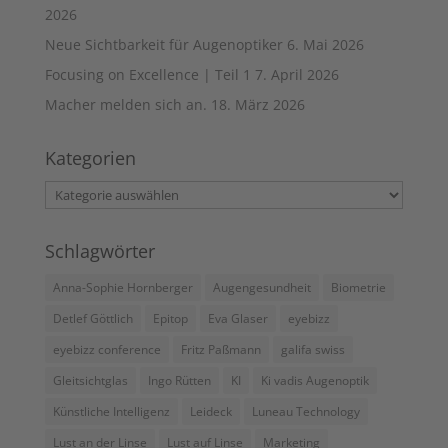
2026
Neue Sichtbarkeit für Augenoptiker
6. Mai 2026
Focusing on Excellence | Teil 1
7. April 2026
Macher melden sich an.
18. März 2026
Kategorien
Kategorien
Schlagwörter
Anna-Sophie Hornberger
Augengesundheit
Biometrie
Detlef Göttlich
Epitop
Eva Glaser
eyebizz
eyebizz conference
Fritz Paßmann
galifa swiss
Gleitsichtglas
Ingo Rütten
KI
Ki vadis Augenoptik
Künstliche Intelligenz
Leideck
Luneau Technology
Lust an der Linse
Lust auf Linse
Marketing