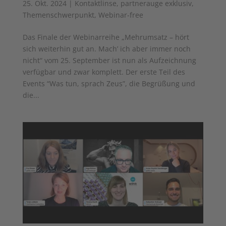
25. Okt. 2024
|
Kontaktlinse
,
partnerauge exklusiv
,
Themenschwerpunkt
,
Webinar-free
Das Finale der Webinarreihe „Mehrumsatz – hört
sich weiterhin gut an. Mach’ ich aber immer noch
nicht“ vom 25. September ist nun als Aufzeichnung
verfügbar und zwar komplett. Der erste Teil des
Events “Was tun, sprach Zeus”, die Begrüßung und
die...