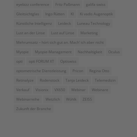
eyebizz conference
Fritz Paßmann
galifa swiss
Gleitsichtglas
Ingo Rütten
KI
Ki vadis Augenoptik
Künstliche Intelligenz
Leideck
Luneau Technology
Lust an der Linse
Lust auf Linse
Marketing
Mehrumsatz – hört sich gut an. Mach’ ich aber nicht
Myopie
Myopie-Management
Nachhaltigkeit
Oculus
opti
opti FORUM XT
Optiswiss
optometrische Dienstleistung
Pricon
Regina Otto
Retinalyze
Rodenstock
Tanja Leideck
Telemedizin
Verkauf
Visionix
VX650
Webinar
Webinare
Webinarreihe
Wetzlich
Wöhlk
ZEISS
Zukunft der Branche