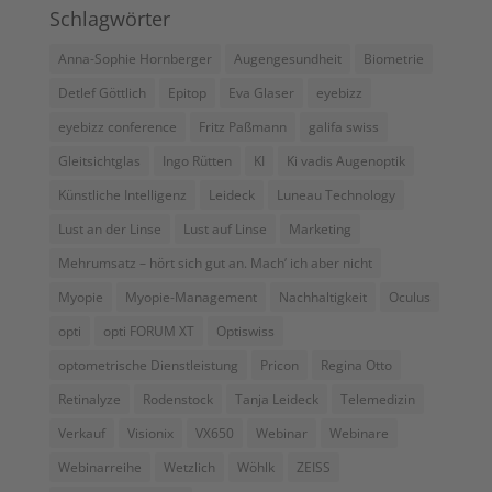
Schlagwörter
Anna-Sophie Hornberger
Augengesundheit
Biometrie
Detlef Göttlich
Epitop
Eva Glaser
eyebizz
eyebizz conference
Fritz Paßmann
galifa swiss
Gleitsichtglas
Ingo Rütten
KI
Ki vadis Augenoptik
Künstliche Intelligenz
Leideck
Luneau Technology
Lust an der Linse
Lust auf Linse
Marketing
Mehrumsatz – hört sich gut an. Mach’ ich aber nicht
Myopie
Myopie-Management
Nachhaltigkeit
Oculus
opti
opti FORUM XT
Optiswiss
optometrische Dienstleistung
Pricon
Regina Otto
Retinalyze
Rodenstock
Tanja Leideck
Telemedizin
Verkauf
Visionix
VX650
Webinar
Webinare
Webinarreihe
Wetzlich
Wöhlk
ZEISS