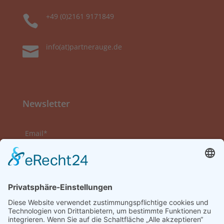
+49 (0)2161 9171849

info(at)partnerauge.de

Newsletter
Email*
Vorname
Nachname