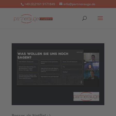
+49 (0)2161 9171849
info@partnerauge.de
Besser als Netflix! :-)