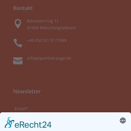
Kontakt
Rönneterring 11

41068 Mönchengladbach
+49 (0)2161 9171849

info(at)partnerauge.de

Newsletter
Email*
Vorname