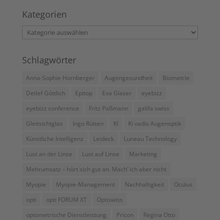
Kategorien
Kategorien
Schlagwörter
Anna-Sophie Hornberger
Augengesundheit
Biometrie
Detlef Göttlich
Epitop
Eva Glaser
eyebizz
eyebizz conference
Fritz Paßmann
galifa swiss
Gleitsichtglas
Ingo Rütten
KI
Ki vadis Augenoptik
Künstliche Intelligenz
Leideck
Luneau Technology
Lust an der Linse
Lust auf Linse
Marketing
Mehrumsatz – hört sich gut an. Mach’ ich aber nicht
Myopie
Myopie-Management
Nachhaltigkeit
Oculus
opti
opti FORUM XT
Optiswiss
optometrische Dienstleistung
Pricon
Regina Otto