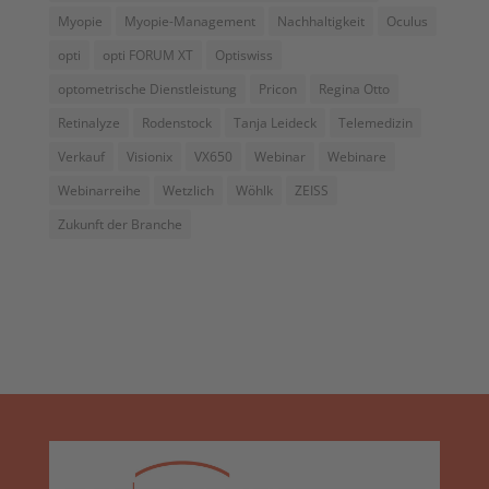
Myopie
Myopie-Management
Nachhaltigkeit
Oculus
opti
opti FORUM XT
Optiswiss
optometrische Dienstleistung
Pricon
Regina Otto
Retinalyze
Rodenstock
Tanja Leideck
Telemedizin
Verkauf
Visionix
VX650
Webinar
Webinare
Webinarreihe
Wetzlich
Wöhlk
ZEISS
Zukunft der Branche