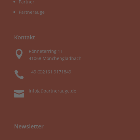
Partner
Partnerauge
Kontakt
Rönneterring 11

41068 Mönchengladbach
+49 (0)2161 9171849

info(at)partnerauge.de

Newsletter