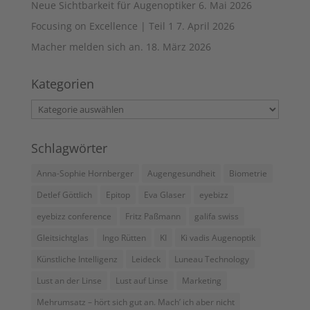
Neue Sichtbarkeit für Augenoptiker
6. Mai 2026
Focusing on Excellence | Teil 1
7. April 2026
Macher melden sich an.
18. März 2026
Kategorien
Kategorien
Schlagwörter
Anna-Sophie Hornberger
Augengesundheit
Biometrie
Detlef Göttlich
Epitop
Eva Glaser
eyebizz
eyebizz conference
Fritz Paßmann
galifa swiss
Gleitsichtglas
Ingo Rütten
KI
Ki vadis Augenoptik
Künstliche Intelligenz
Leideck
Luneau Technology
Lust an der Linse
Lust auf Linse
Marketing
Mehrumsatz – hört sich gut an. Mach’ ich aber nicht