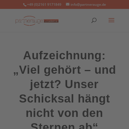
+49 (0)2161 9171849
info@partnerauge.de
Aufzeichnung:
„Viel gehört – und
jetzt? Unser
Schicksal hängt
nicht von den
Sternen ab“