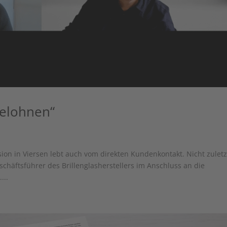
belohnen“
ion in Viersen lebt auch vom direkten Kundenkontakt. Nicht zuletz
chäftsführer des Brillenglasherstellers im Anschluss an die
...