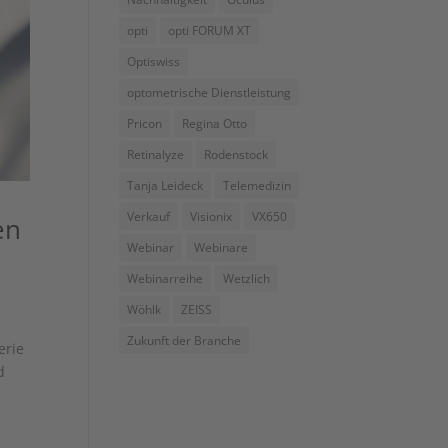
opti
opti FORUM XT
Optiswiss
optometrische Dienstleistung
Pricon
Regina Otto
Retinalyze
Rodenstock
Tanja Leideck
Telemedizin
Verkauf
Visionix
VX650
en
Webinar
Webinare
Webinarreihe
Wetzlich
Wöhlk
ZEISS
Zukunft der Branche
erie
d