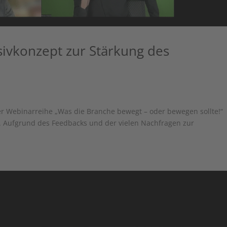
sivkonzept zur Stärkung des
der Webinarreihe „Was die Branche bewegt – oder bewegen sollte!“
. Aufgrund des Feedbacks und der vielen Nachfragen zur