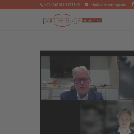
+49 (0)2161 9171849
info@partnerauge.de