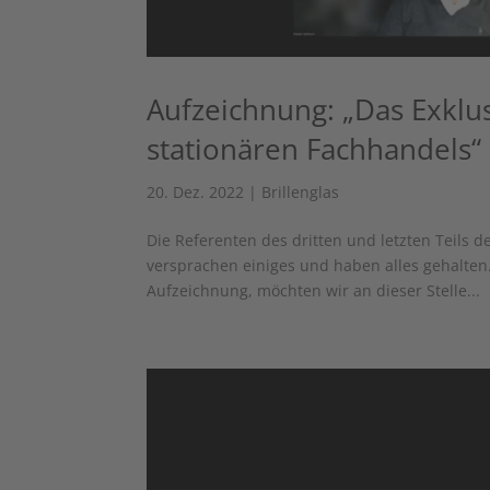
Aufzeichnung: „Das Exklu
stationären Fachhandels“
20. Dez. 2022
|
Brillenglas
Die Referenten des dritten und letzten Teils 
versprachen einiges und haben alles gehalten
Aufzeichnung, möchten wir an dieser Stelle...