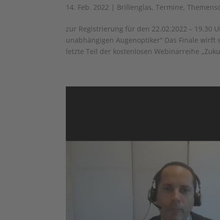
14. Feb. 2022
|
Brillenglas
,
Termine
,
Themens
zur Registrierung für den 22.02.2022 – 19.30
unabhängigen Augenoptiker“ Das Finale wirft 
letzte Teil der kostenlosen Webinarreihe „Zukun