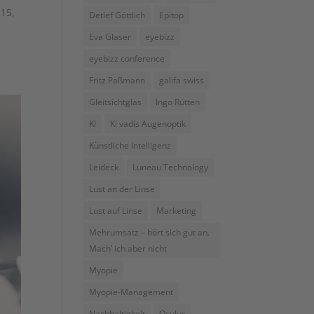
 15,
Detlef Göttlich
Epitop
Eva Glaser
eyebizz
eyebizz conference
Fritz Paßmann
galifa swiss
Gleitsichtglas
Ingo Rütten
KI
Ki vadis Augenoptik
Künstliche Intelligenz
Leideck
Luneau Technology
Lust an der Linse
Lust auf Linse
Marketing
Mehrumsatz – hört sich gut an.
Mach’ ich aber nicht
Myopie
Myopie-Management
Nachhaltigkeit
Oculus