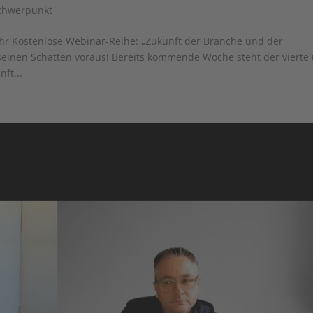
chwerpunkt
 Uhr Kostenlose Webinar-Reihe: „Zukunft der Branche und der
seinen Schatten voraus! Bereits kommende Woche steht der vierte
ft...