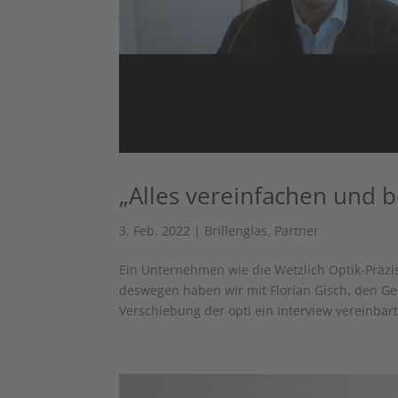
„Alles vereinfachen und 
3. Feb. 2022
|
Brillenglas
,
Partner
Ein Unternehmen wie die Wetzlich Optik-Präzis
deswegen haben wir mit Florian Gisch, den Ges
Verschiebung der opti ein Interview vereinbart.