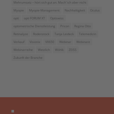
Mehrumsatz – hört sich gut an. Mach’ ich aber nicht
Myopie
Myopie-Management
Nachhaltigkeit
Oculus
opti
opti FORUM XT
Optiswiss
optometrische Dienstleistung
Pricon
Regina Otto
Retinalyze
Rodenstock
Tanja Leideck
Telemedizin
Verkauf
Visionix
VX650
Webinar
Webinare
Webinarreihe
Wetzlich
Wöhlk
ZEISS
Zukunft der Branche