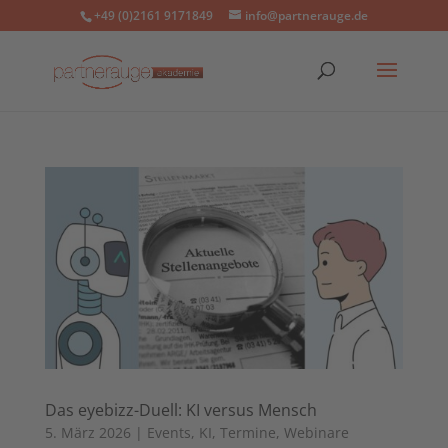
+49 (0)2161 9171849
info@partnerauge.de
Das eyebizz-Duell: KI versus Mensch
5. März 2026
|
Events
,
KI
,
Termine
,
Webinare