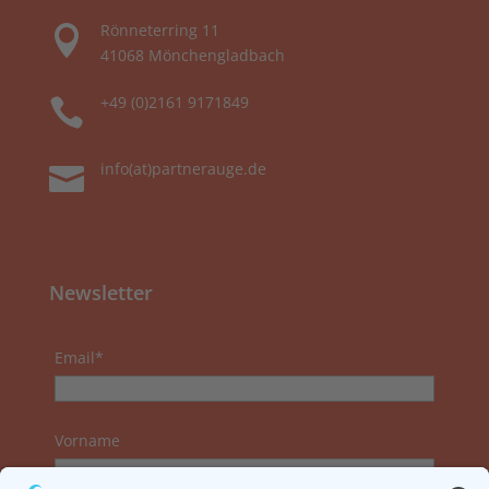
Rönneterring 11

41068 Mönchengladbach
+49 (0)2161 9171849

info(at)partnerauge.de

Newsletter
Email*
Vorname