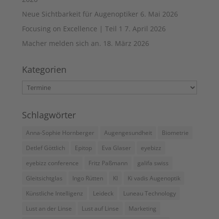
Neue Sichtbarkeit für Augenoptiker
6. Mai 2026
Focusing on Excellence | Teil 1
7. April 2026
Macher melden sich an.
18. März 2026
Kategorien
Kategorien
Schlagwörter
Anna-Sophie Hornberger
Augengesundheit
Biometrie
Detlef Göttlich
Epitop
Eva Glaser
eyebizz
eyebizz conference
Fritz Paßmann
galifa swiss
Gleitsichtglas
Ingo Rütten
KI
Ki vadis Augenoptik
Künstliche Intelligenz
Leideck
Luneau Technology
Lust an der Linse
Lust auf Linse
Marketing