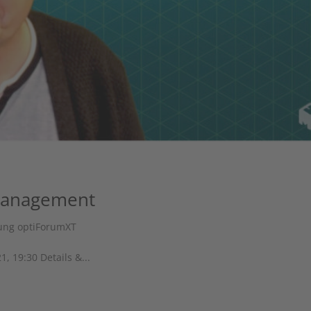
Management
ung optiForumXT
, 19:30 Details &...