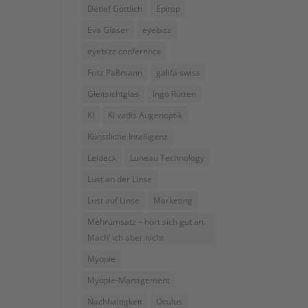
Detlef Göttlich
Epitop
Eva Glaser
eyebizz
eyebizz conference
Fritz Paßmann
galifa swiss
Gleitsichtglas
Ingo Rütten
KI
Ki vadis Augenoptik
Künstliche Intelligenz
Leideck
Luneau Technology
Lust an der Linse
Lust auf Linse
Marketing
Mehrumsatz – hört sich gut an.
Mach’ ich aber nicht
Myopie
Myopie-Management
Nachhaltigkeit
Oculus