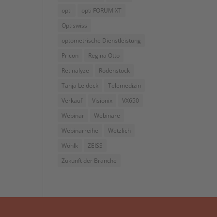
opti
opti FORUM XT
Optiswiss
optometrische Dienstleistung
Pricon
Regina Otto
Retinalyze
Rodenstock
Tanja Leideck
Telemedizin
Verkauf
Visionix
VX650
Webinar
Webinare
Webinarreihe
Wetzlich
Wöhlk
ZEISS
Zukunft der Branche