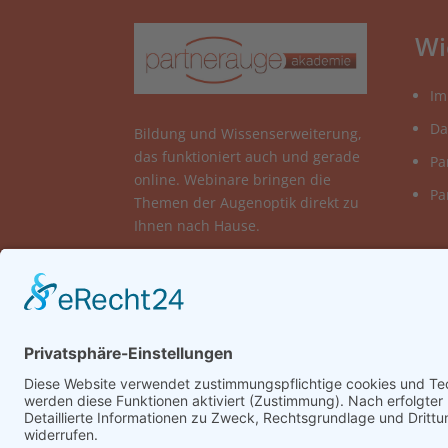
Wi
Im
Da
Bildung und Wissenserweiterung,
das funktioniert auch und gerade
Pa
online. Webinare bringen die
Pa
Themen der Augenoptik direkt zu
Ihnen nach Hause.