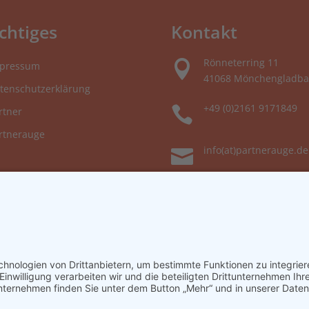
chtiges
Kontakt
Rönneterring 11

pressum
41068 Mönchengladba
tenschutzerklärung
+49 (0)2161 9171849

rtner
rtnerauge
info(at)partnerauge.de
