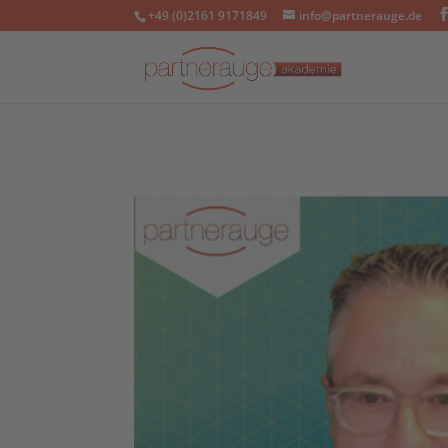
+49 (0)2161 9171849
info@partnerauge.de