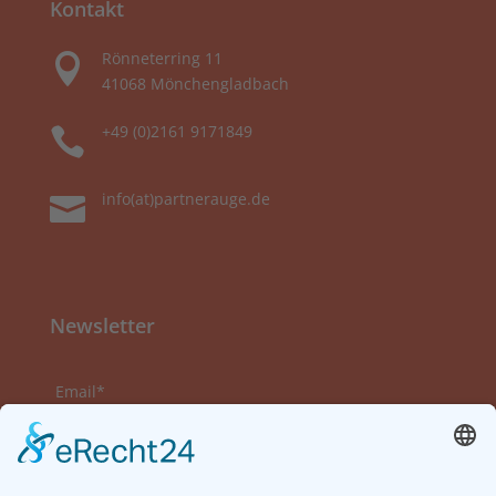
Kontakt
Rönneterring 11

41068 Mönchengladbach
+49 (0)2161 9171849

info(at)partnerauge.de

Newsletter
Email*
Vorname