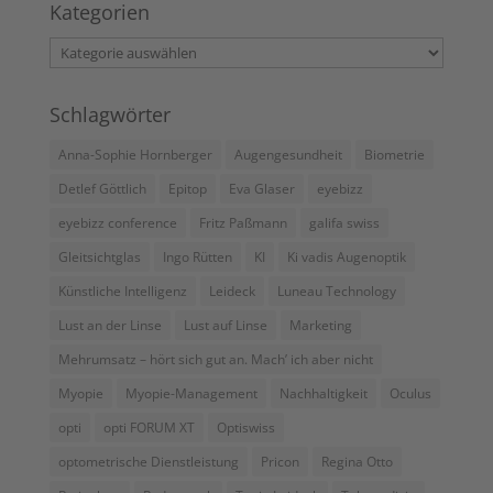
Kategorien
Kategorien
Schlagwörter
Anna-Sophie Hornberger
Augengesundheit
Biometrie
Detlef Göttlich
Epitop
Eva Glaser
eyebizz
eyebizz conference
Fritz Paßmann
galifa swiss
Gleitsichtglas
Ingo Rütten
KI
Ki vadis Augenoptik
Künstliche Intelligenz
Leideck
Luneau Technology
Lust an der Linse
Lust auf Linse
Marketing
Mehrumsatz – hört sich gut an. Mach’ ich aber nicht
Myopie
Myopie-Management
Nachhaltigkeit
Oculus
opti
opti FORUM XT
Optiswiss
optometrische Dienstleistung
Pricon
Regina Otto