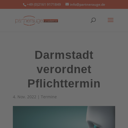
+49 (0)2161 9171849
info@partnerauge.de
Darmstadt
verordnet
Pflichttermin
4. Nov. 2022
|
Termine