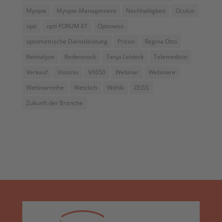
Myopie
Myopie-Management
Nachhaltigkeit
Oculus
opti
opti FORUM XT
Optiswiss
optometrische Dienstleistung
Pricon
Regina Otto
Retinalyze
Rodenstock
Tanja Leideck
Telemedizin
Verkauf
Visionix
VX650
Webinar
Webinare
Webinarreihe
Wetzlich
Wöhlk
ZEISS
Zukunft der Branche