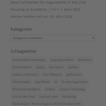
Neue Sichtbarkeit für Augenoptiker
6. Mai 2026
Focusing on Excellence | Teil 1
7. April 2026
Macher melden sich an.
18. März 2026
Kategorien
Kategorien
Schlagwörter
Anna-Sophie Hornberger
Augengesundheit
Biometrie
Detlef Göttlich
Epitop
Eva Glaser
eyebizz
eyebizz conference
Fritz Paßmann
galifa swiss
Gleitsichtglas
Ingo Rütten
KI
Ki vadis Augenoptik
Künstliche Intelligenz
Leideck
Luneau Technology
Lust an der Linse
Lust auf Linse
Marketing
Mehrumsatz – hört sich gut an. Mach’ ich aber nicht