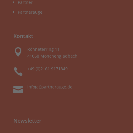
Partner
Partnerauge
Kontakt
Rönneterring 11

41068 Mönchengladbach
+49 (0)2161 9171849

info(at)partnerauge.de

Newsletter