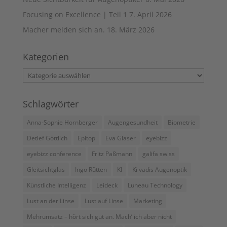
Focusing on Excellence | Teil 1
7. April 2026
Macher melden sich an.
18. März 2026
Kategorien
Kategorien
Schlagwörter
Anna-Sophie Hornberger
Augengesundheit
Biometrie
Detlef Göttlich
Epitop
Eva Glaser
eyebizz
eyebizz conference
Fritz Paßmann
galifa swiss
Gleitsichtglas
Ingo Rütten
KI
Ki vadis Augenoptik
Künstliche Intelligenz
Leideck
Luneau Technology
Lust an der Linse
Lust auf Linse
Marketing
Mehrumsatz – hört sich gut an. Mach’ ich aber nicht