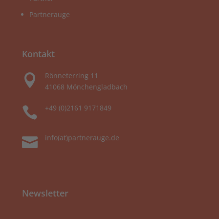
Partnerauge
Kontakt
Rönneterring 11

41068 Mönchengladbach
+49 (0)2161 9171849

info(at)partnerauge.de

Newsletter