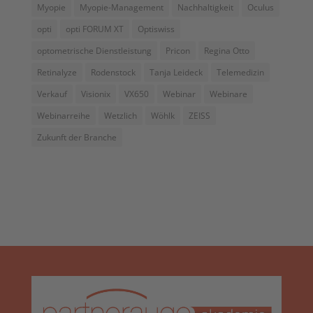
Myopie
Myopie-Management
Nachhaltigkeit
Oculus
opti
opti FORUM XT
Optiswiss
optometrische Dienstleistung
Pricon
Regina Otto
Retinalyze
Rodenstock
Tanja Leideck
Telemedizin
Verkauf
Visionix
VX650
Webinar
Webinare
Webinarreihe
Wetzlich
Wöhlk
ZEISS
Zukunft der Branche