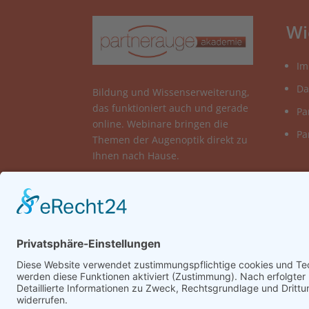
Wi
Im
Da
Bildung und Wissenserweiterung,
das funktioniert auch und gerade
Pa
online. Webinare bringen die
Pa
Themen der Augenoptik direkt zu
Ihnen nach Hause.