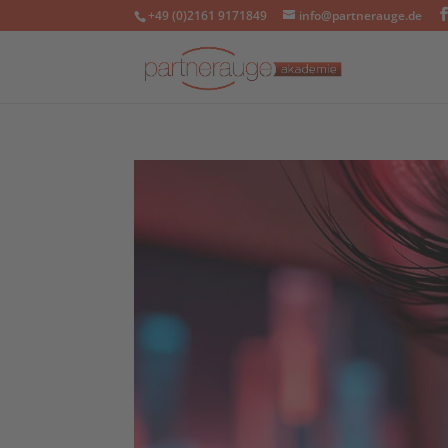
+49 (0)2161 9171849
info@partnerauge.de