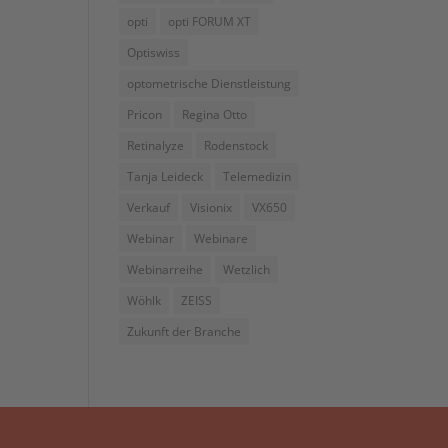
opti
opti FORUM XT
Optiswiss
optometrische Dienstleistung
Pricon
Regina Otto
Retinalyze
Rodenstock
Tanja Leideck
Telemedizin
Verkauf
Visionix
VX650
Webinar
Webinare
Webinarreihe
Wetzlich
Wöhlk
ZEISS
Zukunft der Branche