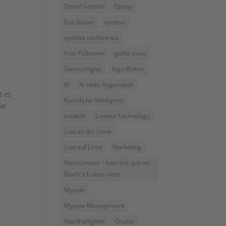
Detlef Göttlich
Epitop
Eva Glaser
eyebizz
eyebizz conference
Fritz Paßmann
galifa swiss
Gleitsichtglas
Ingo Rütten
KI
Ki vadis Augenoptik
t es
Künstliche Intelligenz
ie
Leideck
Luneau Technology
Lust an der Linse
Lust auf Linse
Marketing
Mehrumsatz – hört sich gut an.
Mach’ ich aber nicht
Myopie
Myopie-Management
Nachhaltigkeit
Oculus