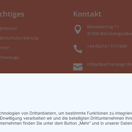
chtiges
Kontakt
Rönneterring 11

pressum
41068 Mönchengladba
tenschutzerklärung
+49 (0)2161 9171849

rtner
rtnerauge
info(at)partnerauge.de
