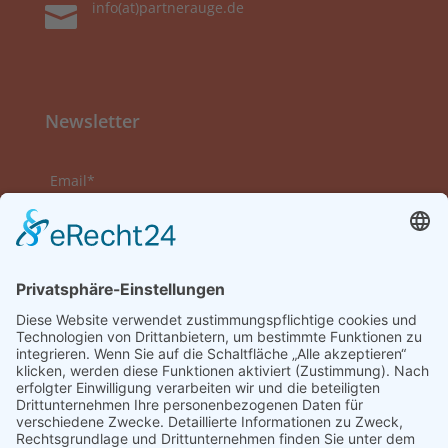
info(at)partnerauge.de

Newsletter
Email*
Vorname
Nachname
Datenschutzerklärung zur Kenntnis genommen
und akzeptiert.