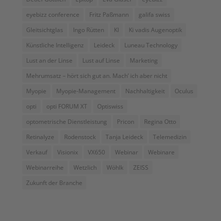
eyebizz conference
Fritz Paßmann
galifa swiss
Gleitsichtglas
Ingo Rütten
KI
Ki vadis Augenoptik
Künstliche Intelligenz
Leideck
Luneau Technology
Lust an der Linse
Lust auf Linse
Marketing
Mehrumsatz – hört sich gut an. Mach’ ich aber nicht
Myopie
Myopie-Management
Nachhaltigkeit
Oculus
opti
opti FORUM XT
Optiswiss
optometrische Dienstleistung
Pricon
Regina Otto
Retinalyze
Rodenstock
Tanja Leideck
Telemedizin
Verkauf
Visionix
VX650
Webinar
Webinare
Webinarreihe
Wetzlich
Wöhlk
ZEISS
Zukunft der Branche