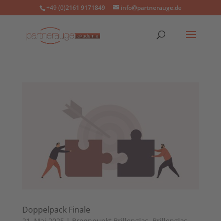
+49 (0)2161 9171849
info@partnerauge.de
Doppelpack Finale
21. Mai 2025
|
Brennpunkt Brillenglas
,
Brillenglas
,