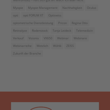
Mehrumsatz – hört sich gut an. Mach’ ich aber nicht
Myopie
Myopie-Management
Nachhaltigkeit
Oculus
opti
opti FORUM XT
Optiswiss
optometrische Dienstleistung
Pricon
Regina Otto
Retinalyze
Rodenstock
Tanja Leideck
Telemedizin
Verkauf
Visionix
VX650
Webinar
Webinare
Webinarreihe
Wetzlich
Wöhlk
ZEISS
Zukunft der Branche