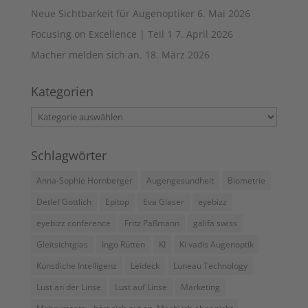
Neue Sichtbarkeit für Augenoptiker
6. Mai 2026
Focusing on Excellence | Teil 1
7. April 2026
Macher melden sich an.
18. März 2026
Kategorien
Kategorien
Schlagwörter
Anna-Sophie Hornberger
Augengesundheit
Biometrie
Detlef Göttlich
Epitop
Eva Glaser
eyebizz
eyebizz conference
Fritz Paßmann
galifa swiss
Gleitsichtglas
Ingo Rütten
KI
Ki vadis Augenoptik
Künstliche Intelligenz
Leideck
Luneau Technology
Lust an der Linse
Lust auf Linse
Marketing