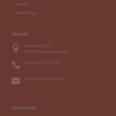
Partner
Partnerauge
Kontakt
Rönneterring 11

41068 Mönchengladbach
+49 (0)2161 9171849

info(at)partnerauge.de

Newsletter