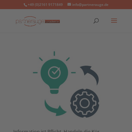
+49 (0)2161 9171849
info@partnerauge.de
Information ist Pflicht, Handeln die Kür