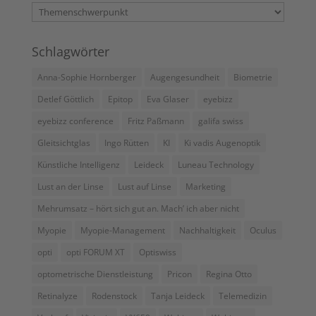
Kategorien
Schlagwörter
Anna-Sophie Hornberger
Augengesundheit
Biometrie
Detlef Göttlich
Epitop
Eva Glaser
eyebizz
eyebizz conference
Fritz Paßmann
galifa swiss
Gleitsichtglas
Ingo Rütten
KI
Ki vadis Augenoptik
Künstliche Intelligenz
Leideck
Luneau Technology
Lust an der Linse
Lust auf Linse
Marketing
Mehrumsatz – hört sich gut an. Mach’ ich aber nicht
Myopie
Myopie-Management
Nachhaltigkeit
Oculus
opti
opti FORUM XT
Optiswiss
optometrische Dienstleistung
Pricon
Regina Otto
Retinalyze
Rodenstock
Tanja Leideck
Telemedizin