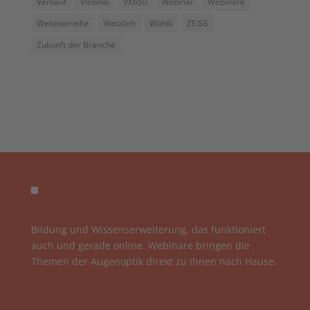
Verkauf
Visionix
VX650
Webinar
Webinare
Webinarreihe
Wetzlich
Wöhlk
ZEISS
Zukunft der Branche
Bildung und Wissenserweiterung, das funktioniert
auch und gerade online. Webinare bringen die
Themen der Augenoptik direkt zu Ihnen nach Hause.