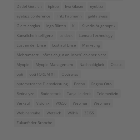
Detlef Göttlich
Epitop
Eva Glaser
eyebizz
eyebizz conference
Fritz Paßmann
galifa swiss
Gleitsichtglas
Ingo Rütten
KI
Ki vadis Augenoptik
Künstliche Intelligenz
Leideck
Luneau Technology
Lust an der Linse
Lust auf Linse
Marketing
Mehrumsatz – hört sich gut an. Mach’ ich aber nicht
Myopie
Myopie-Management
Nachhaltigkeit
Oculus
opti
opti FORUM XT
Optiswiss
optometrische Dienstleistung
Pricon
Regina Otto
Retinalyze
Rodenstock
Tanja Leideck
Telemedizin
Verkauf
Visionix
VX650
Webinar
Webinare
Webinarreihe
Wetzlich
Wöhlk
ZEISS
Zukunft der Branche