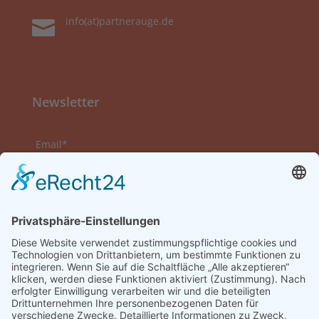
info(at)partnerauge.de

Newsletter
Email*
Vorname
Nachname
Datenschutzerklärung zur Kenntnis genommen
und akzeptiert.