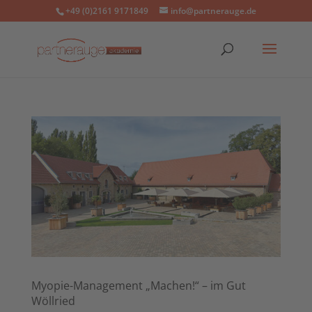
+49 (0)2161 9171849
info@partnerauge.de
Myopie-Management „Machen!“ – im Gut
Wöllried