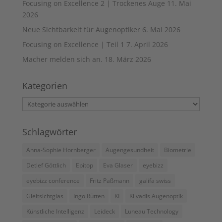
Focusing on Excellence 2 | Trockenes Auge
11. Mai
2026
Neue Sichtbarkeit für Augenoptiker
6. Mai 2026
Focusing on Excellence | Teil 1
7. April 2026
Macher melden sich an.
18. März 2026
Kategorien
Kategorien
Schlagwörter
Anna-Sophie Hornberger
Augengesundheit
Biometrie
Detlef Göttlich
Epitop
Eva Glaser
eyebizz
eyebizz conference
Fritz Paßmann
galifa swiss
Gleitsichtglas
Ingo Rütten
KI
Ki vadis Augenoptik
Künstliche Intelligenz
Leideck
Luneau Technology