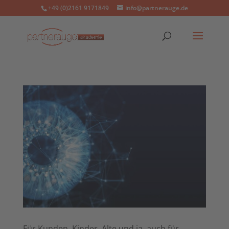
+49 (0)2161 9171849
info@partnerauge.de
Für Kunden, Kinder, Alte und ja, auch für