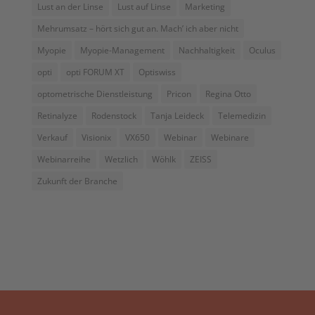
Lust an der Linse
Lust auf Linse
Marketing
Mehrumsatz – hört sich gut an. Mach’ ich aber nicht
Myopie
Myopie-Management
Nachhaltigkeit
Oculus
opti
opti FORUM XT
Optiswiss
optometrische Dienstleistung
Pricon
Regina Otto
Retinalyze
Rodenstock
Tanja Leideck
Telemedizin
Verkauf
Visionix
VX650
Webinar
Webinare
Webinarreihe
Wetzlich
Wöhlk
ZEISS
Zukunft der Branche