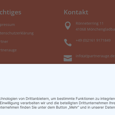
chtiges
Kontakt
Rönneterring 11

pressum
41068 Mönchengladba
tenschutzerklärung
+49 (0)2161 9171849

rtner
rtnerauge
info(at)partnerauge.de
