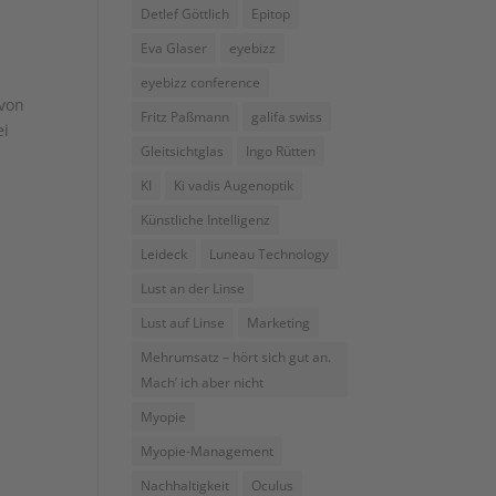
Detlef Göttlich
Epitop
Eva Glaser
eyebizz
eyebizz conference
 von
Fritz Paßmann
galifa swiss
ei
Gleitsichtglas
Ingo Rütten
KI
Ki vadis Augenoptik
Künstliche Intelligenz
Leideck
Luneau Technology
Lust an der Linse
Lust auf Linse
Marketing
Mehrumsatz – hört sich gut an.
Mach’ ich aber nicht
Myopie
Myopie-Management
Nachhaltigkeit
Oculus