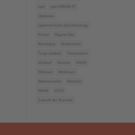
opti
opti FORUM XT
Optiswiss
optometrische Dienstleistung
Pricon
Regina Otto
Retinalyze
Rodenstock
Tanja Leideck
Telemedizin
Verkauf
Visionix
VX650
Webinar
Webinare
Webinarreihe
Wetzlich
Wöhlk
ZEISS
Zukunft der Branche