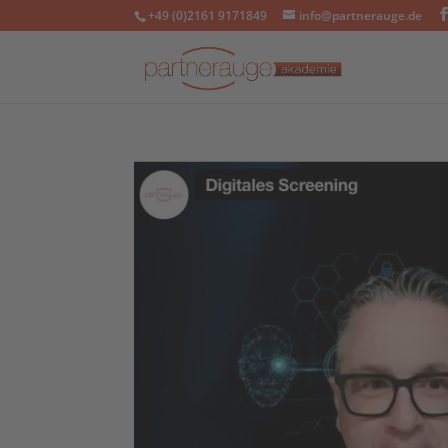
+49 (0)2161 9171849
info@partnerauge.de