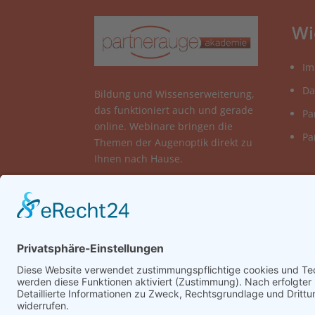
Wi
Im
Da
Bildung und Wissenserweiterung,
das funktioniert auch und gerade
Pa
online. Webinare bringen die
Pa
Themen der Augenoptik direkt zu
Ihnen nach Hause.