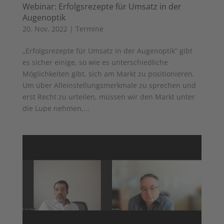
Webinar: Erfolgsrezepte für Umsatz in der
Augenoptik
20. Nov. 2022
|
Termine
„Erfolgsrezepte für Umsatz in der Augenoptik“ gibt
es sicher einige, so wie es unterschiedliche
Möglichkeiten gibt, sich am Markt zu positionieren.
Um über Alleinstellungsmerkmale zu sprechen und
erst Recht zu urteilen, müssen wir den Markt unter
die Lupe nehmen,...