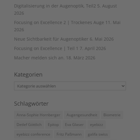
Digitalisierung in der Augenoptik, Teil2
5. August
2026
Focusing on Excellence 2 | Trockenes Auge
11. Mai
2026
Neue Sichtbarkeit für Augenoptiker
6. Mai 2026
Focusing on Excellence | Teil 1
7. April 2026
Macher melden sich an.
18. März 2026
Kategorien
Kategorien
Schlagwörter
Anna-Sophie Hornberger
Augengesundheit
Biometrie
Detlef Göttlich
Epitop
Eva Glaser
eyebizz
eyebizz conference
Fritz Paßmann
galifa swiss