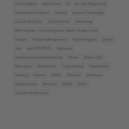
Gleitsichtglas
Ingo Rütten
KI
Ki vadis Augenoptik
Künstliche Intelligenz
Leideck
Luneau Technology
Lust an der Linse
Lust auf Linse
Marketing
Mehrumsatz – hört sich gut an. Mach’ ich aber nicht
Myopie
Myopie-Management
Nachhaltigkeit
Oculus
opti
opti FORUM XT
Optiswiss
optometrische Dienstleistung
Pricon
Regina Otto
Retinalyze
Rodenstock
Tanja Leideck
Telemedizin
Verkauf
Visionix
VX650
Webinar
Webinare
Webinarreihe
Wetzlich
Wöhlk
ZEISS
Zukunft der Branche